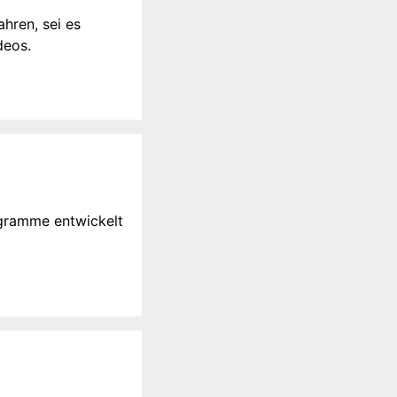
hren, sei es
deos.
ogramme entwickelt