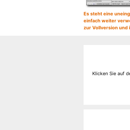
Es steht eine unein
einfach weiter verw
zur Vollversion und 
Our
Content
Klicken Sie auf 
of
this
webside