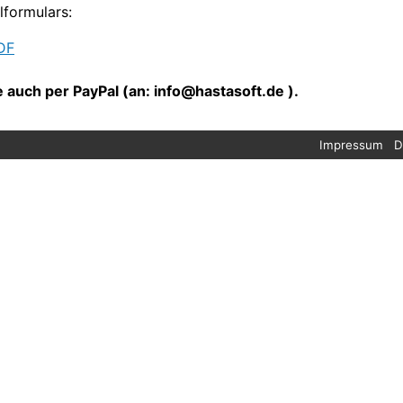
formulars:
PDF
 auch per PayPal (an: info@hastasoft.de ).
Impressum
D